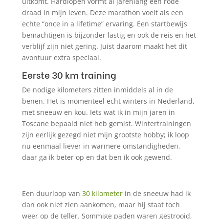
uitkomt. Hardlopen vormt al jarenlang een rode
draad in mijn leven. Deze marathon voelt als een
echte “once in a lifetime” ervaring. Een startbewijs
bemachtigen is bijzonder lastig en ook de reis en het
verblijf zijn niet gering. Juist daarom maakt het dit
avontuur extra speciaal.
Eerste 30 km training
De nodige kilometers zitten inmiddels al in de
benen. Het is momenteel echt winters in Nederland,
met sneeuw en kou. Iets wat ik in mijn jaren in
Toscane bepaald niet heb gemist. Wintertrainingen
zijn eerlijk gezegd niet mijn grootste hobby; ik loop
nu eenmaal liever in warmere omstandigheden,
daar ga ik beter op en dat ben ik ook gewend.
Een duurloop van
30 kilometer
in de sneeuw had ik
dan ook niet zien aankomen, maar hij staat toch
weer op de teller. Sommige paden waren gestrooid,