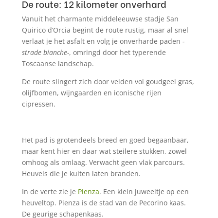
De route: 12 kilometer onverhard
Vanuit het charmante middeleeuwse stadje San
Quirico d’Orcia begint de route rustig, maar al snel
verlaat je het asfalt en volg je onverharde paden
-
strade bianche-
, omringd door het typerende
Toscaanse landschap.
De route slingert zich door velden vol goudgeel gras,
olijfbomen, wijngaarden en iconische rijen
cipressen.
Het pad is grotendeels breed en goed begaanbaar,
maar kent hier en daar wat steilere stukken, zowel
omhoog als omlaag. Verwacht geen vlak parcours.
Heuvels die je kuiten laten branden.
In de verte zie je
Pienza
. Een klein juweeltje op een
heuveltop. Pienza is de stad van de Pecorino kaas.
De geurige schapenkaas.