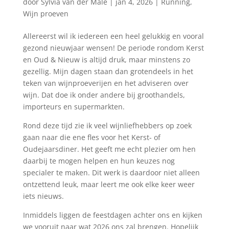
door
Sylvia van der Male
|
jan 4, 2026
|
Running
,
Wijn proeven
Allereerst wil ik iedereen een heel gelukkig en vooral
gezond nieuwjaar wensen! De periode rondom Kerst
en Oud & Nieuw is altijd druk, maar minstens zo
gezellig. Mijn dagen staan dan grotendeels in het
teken van wijnproeverijen en het adviseren over
wijn. Dat doe ik onder andere bij groothandels,
importeurs en supermarkten.
Rond deze tijd zie ik veel wijnliefhebbers op zoek
gaan naar die ene fles voor het Kerst- of
Oudejaarsdiner. Het geeft me echt plezier om hen
daarbij te mogen helpen en hun keuzes nog
specialer te maken. Dit werk is daardoor niet alleen
ontzettend leuk, maar leert me ook elke keer weer
iets nieuws.
Inmiddels liggen de feestdagen achter ons en kijken
we vooruit naar wat 2026 ons zal brengen. Hopelijk